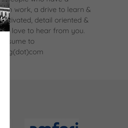
am work, a drive to learn &
motivated, detail oriented &
uld love to hear from you.
 resume to
rcing(dot)com
R