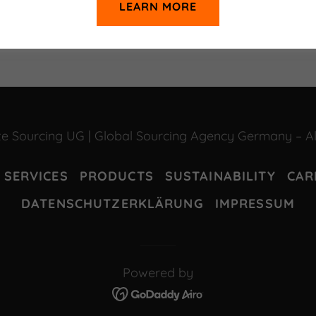
LEARN MORE
 Sourcing UG | Global Sourcing Agency Germany – Al
SERVICES
PRODUCTS
SUSTAINABILITY
CAR
DATENSCHUTZERKLÄRUNG
IMPRESSUM
Powered by