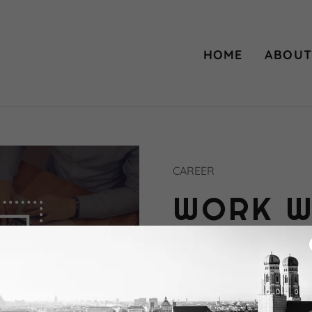
HOME
ABOUT
CAREER
WORK W
We offer a fun &
people who are in
We are looking f