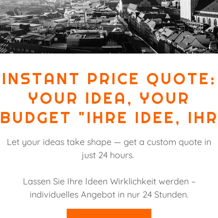
commitment to te
share. If you are 
energetic. We wo
Please send your
INSTANT PRICE QUOTE:
info(at)mazesou
YOUR IDEA, YOUR
BUDGET "IHRE IDEE, IH
Let your ideas take shape — get a custom quote in
just 24 hours.
CERTIFICATIONS
Lassen Sie Ihre Ideen Wirklichkeit werden –
individuelles Angebot in nur 24 Stunden.