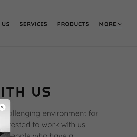
 US
SERVICES
PRODUCTS
MORE
ITH US
 challenging environment for
terested to work with us.
or people who have a